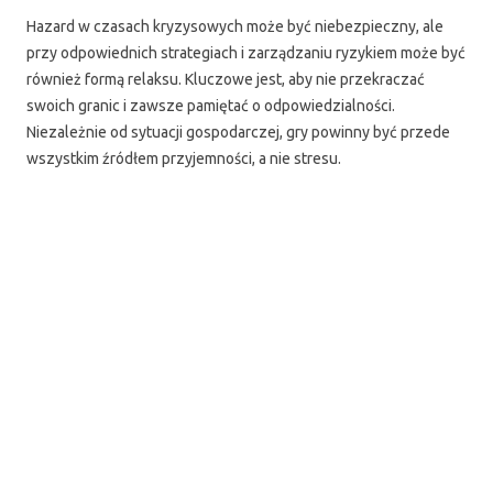
Hazard w czasach kryzysowych może być niebezpieczny, ale
przy odpowiednich strategiach i zarządzaniu ryzykiem może być
również formą relaksu. Kluczowe jest, aby nie przekraczać
swoich granic i zawsze pamiętać o odpowiedzialności.
Niezależnie od sytuacji gospodarczej, gry powinny być przede
wszystkim źródłem przyjemności, a nie stresu.