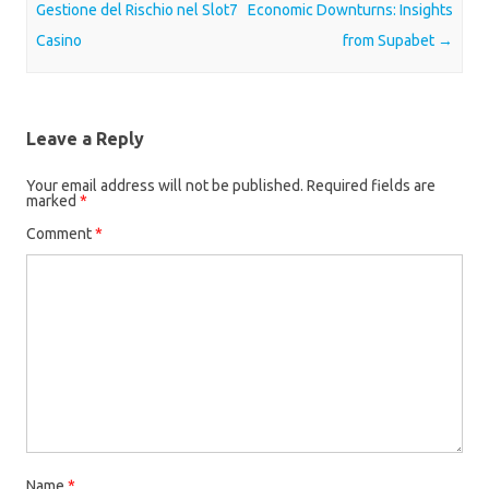
Gestione del Rischio nel Slot7
Economic Downturns: Insights
Casino
from Supabet
→
Leave a Reply
Your email address will not be published.
Required fields are
marked
*
Comment
*
Name
*