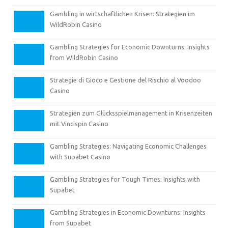
Gambling in wirtschaftlichen Krisen: Strategien im
WildRobin Casino
Gambling Strategies for Economic Downturns: Insights
from WildRobin Casino
Strategie di Gioco e Gestione del Rischio al Voodoo
Casino
Strategien zum Glücksspielmanagement in Krisenzeiten
mit Vincispin Casino
Gambling Strategies: Navigating Economic Challenges
with Supabet Casino
Gambling Strategies for Tough Times: Insights with
Supabet
Gambling Strategies in Economic Downturns: Insights
from Supabet