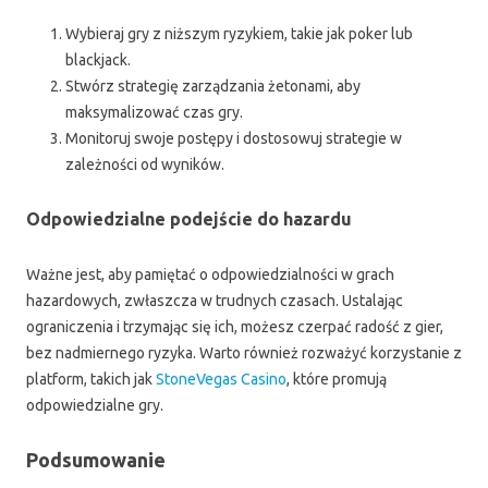
Wybieraj gry z niższym ryzykiem, takie jak poker lub
blackjack.
Stwórz strategię zarządzania żetonami, aby
maksymalizować czas gry.
Monitoruj swoje postępy i dostosowuj strategie w
zależności od wyników.
Odpowiedzialne podejście do hazardu
Ważne jest, aby pamiętać o odpowiedzialności w grach
hazardowych, zwłaszcza w trudnych czasach. Ustalając
ograniczenia i trzymając się ich, możesz czerpać radość z gier,
bez nadmiernego ryzyka. Warto również rozważyć korzystanie z
platform, takich jak
StoneVegas Casino
, które promują
odpowiedzialne gry.
Podsumowanie