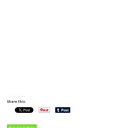
Share this: