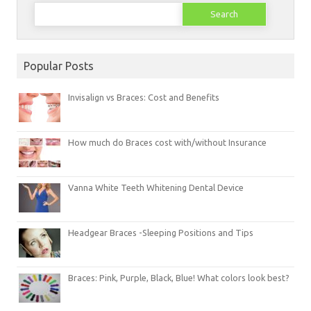
Search
for:
Popular Posts
Invisalign vs Braces: Cost and Benefits
How much do Braces cost with/without Insurance
Vanna White Teeth Whitening Dental Device
Headgear Braces -Sleeping Positions and Tips
Braces: Pink, Purple, Black, Blue! What colors look best?